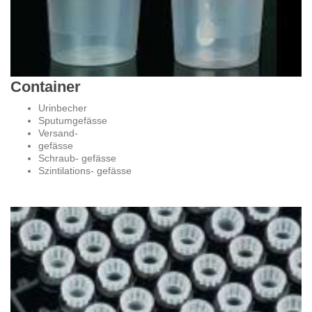
Container
Urinbecher
Sputumgefässe
Versand-
gefässe
Schraub- gefässe
Szintilations- gefässe