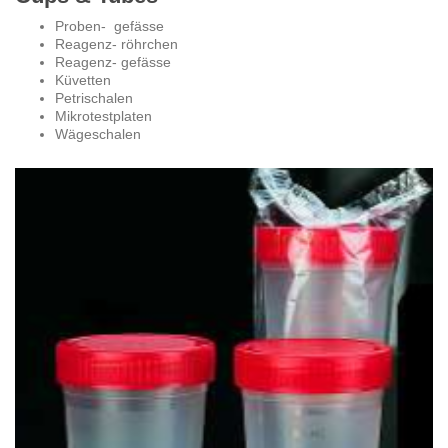
Proben- gefässe
Reagenz- röhrchen
Reagenz- gefässe
Küvetten
Petrischalen
Mikrotestplaten
Wägeschalen